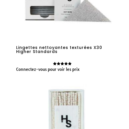
Lingettes nettoyantes texturées X30
Higher Standards
Connectez-vous pour voir les prix
Note
5.00
sur 5