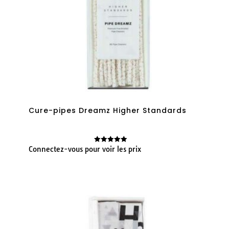
Cure-pipes Dreamz Higher Standards
Connectez-vous pour voir les prix
Note
5.00
sur 5