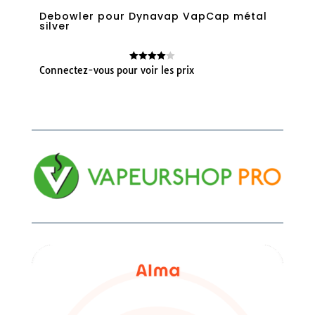
Debowler pour Dynavap VapCap métal
silver
Connectez-vous pour voir les prix
Note
4.00
sur 5