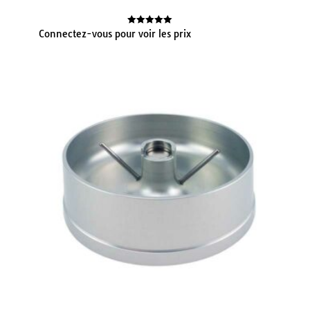
Connectez-vous pour voir les prix
Note
5.00
sur 5