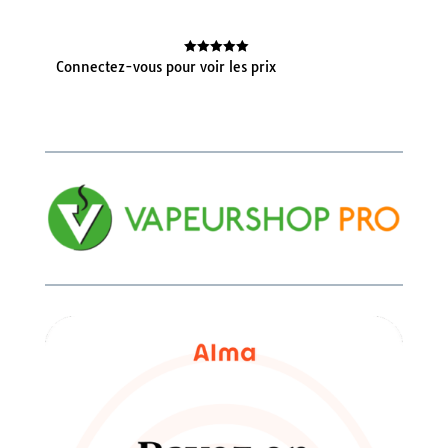
Connectez-vous pour voir les prix
Note
5.00
sur 5