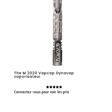
The M 2020 Vapcap Dynavap
vaporisateur
Connectez-vous pour voir les prix
Note
4.89
sur 5