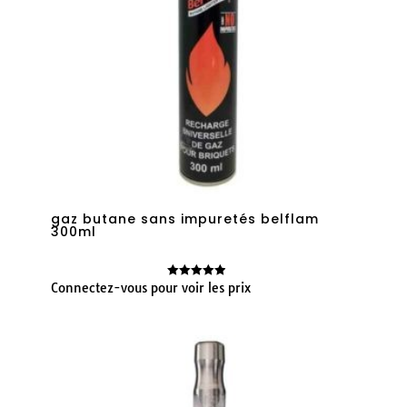
gaz butane sans impuretés belflam
300ml
Connectez-vous pour voir les prix
Note
4.91
sur 5