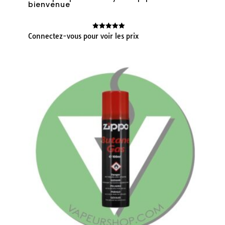
bienvenue
Connectez-vous pour voir les prix
Note
5.00
sur 5