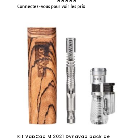
Connectez-vous pour voir les prix
Note
5.00
sur 5
Kit VapCap M 2021 Dynavap pack de