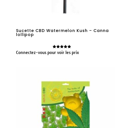
Sucette CBD Watermelon Kush – Canna
lollipop
Connectez-vous pour voir les prix
Note
5.00
sur 5