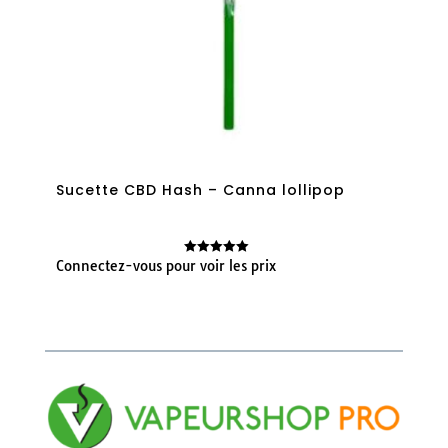
Sucette CBD Hash – Canna lollipop
Connectez-vous pour voir les prix
Note
5.00
sur 5