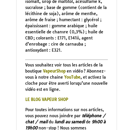
isomalt, sirop de maltitol, acésulfame k,
sucralose ; base de gomme (contient de la
lécithine de soja), arôme de menthe,
arôme de fraise ; humectant : glycérol ;
épaississant : gomme arabique ; huile
essentielle de chanvre (0,3%) ; huile de
CBD ; colorants : E171, E141ii, agent
d’enrobage : cire de carnauba ;
antioxydant : E321.
Vous souhaitez voir tous les articles de la
boutique
VapeurShop
en vidéo ? Abonnez-
vous à notre chaine
YouTube
, et activez la
cloche pour être averti lorsqu’une nouvelle
vidéo est en ligne.
LE BLOG VAPEUR SHOP
Pour toutes informations sur nos articles,
vous pouvez nous joindre par
téléphone /
chat / mail
du
lundi au samedi
de
9h00 à
19h00
non-stop ! Nous sommes