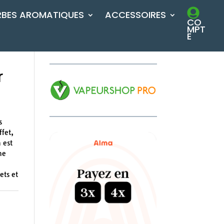
RBES AROMATIQUES
ACCESSOIRES
CO
MPT
E
r
s
fet,
 est
ne
ets et