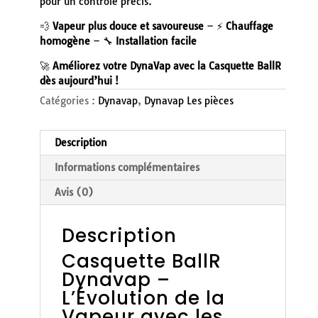
pour un contrôle précis.
💨
Vapeur plus douce et savoureuse
– ⚡
Chauffage
homogène
– 🔧
Installation facile
🚀
Améliorez votre DynaVap avec la Casquette BallR
dès aujourd’hui !
Catégories :
Dynavap
,
Dynavap Les pièces
Description
Informations complémentaires
Avis (0)
Description
Casquette BallR
Dynavap –
L’Évolution de la
Vapeur avec les