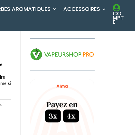
RBES AROMATIQUES
ACCESSOIRES
CO
MPT
E
de
dre
ême si
ci