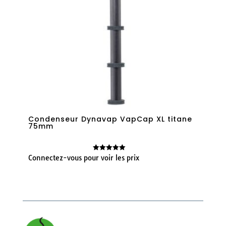
Condenseur Dynavap VapCap XL titane
75mm
Connectez-vous pour voir les prix
Note
5.00
sur 5