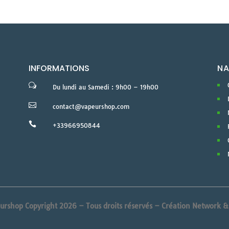
INFORMATIONS
NA
w
Du lundi au Samedi : 9h00 – 19h00

contact@vapeurshop.com

+33966950844
urshop Copyright 2026 – Tous droits réservés –
Création Network 