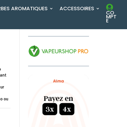
RBES AROMATIQUES
ACCESSOIRES
CO
MPT
E
b
gant
eur
lo ou