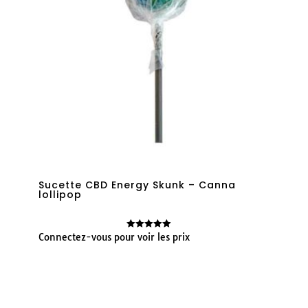
Sucette CBD Energy Skunk – Canna
lollipop
Connectez-vous pour voir les prix
Note
5.00
sur 5