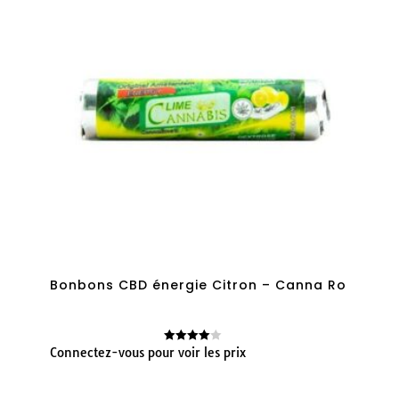
Bonbons CBD énergie Citron – Canna Ro
Connectez-vous pour voir les prix
Note
4.00
sur 5