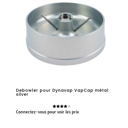
Debowler pour Dynavap VapCap métal
silver
Connectez-vous pour voir les prix
Note
4.00
sur 5