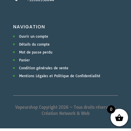
NAVIGATION
Ouvrir un compte
Détails du compte
Mot de passe perdu
Panier
Condition générales de vente
Mentions Légales et Politique de Confidentialité
Vapeurshop Copyright 2026 – Tous droits réservés –
0
Création Network & Web