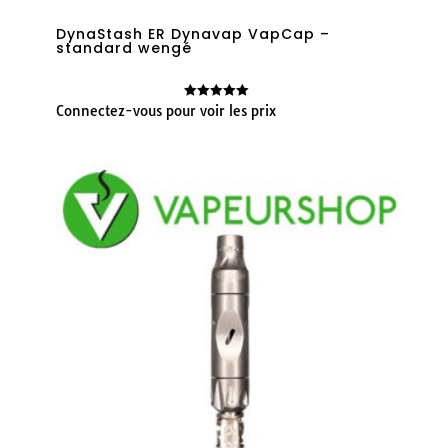
DynaStash ER Dynavap VapCap –
standard wengé
Connectez-vous pour voir les prix
Note
5.00
sur 5