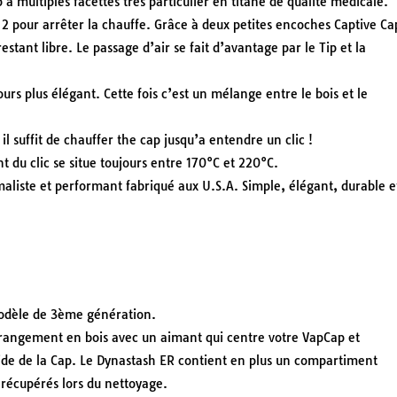
 à multiples facettes très particulier en titane de qualité médicale.
u 2 pour arrêter la chauffe. Grâce à deux petites encoches Captive Ca
estant libre. Le passage d’air se fait d’avantage par le Tip et la
urs plus élégant. Cette fois c’est un mélange entre le bois et le
il suffit de chauffer the cap jusqu’a entendre un clic !
du clic se situe toujours entre 170°C et 220°C.
maliste et performant fabriqué aux U.S.A. Simple, élégant, durable e
dèle de 3ème génération.
 rangement en bois avec un aimant qui centre votre VapCap et
ide de la Cap. Le Dynastash ER contient en plus un compartiment
 récupérés lors du nettoyage.