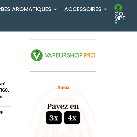
RBES AROMATIQUES
ACCESSOIRES
CO
MPT
E
vré
TIGO.
en
ap