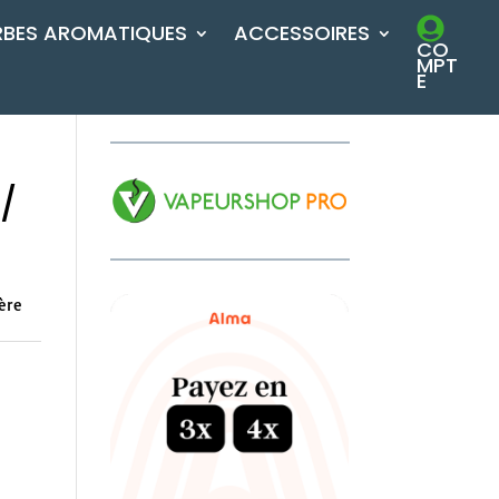
RBES AROMATIQUES
ACCESSOIRES
CO
MPT
E
/
ère