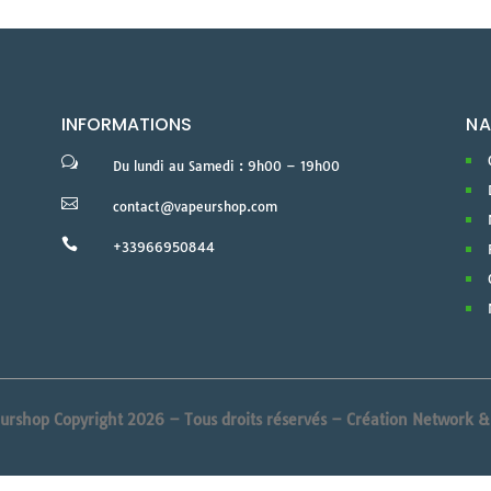
INFORMATIONS
NA
w
Du lundi au Samedi : 9h00 – 19h00

contact@vapeurshop.com

+33966950844
urshop Copyright 2026 – Tous droits réservés –
Création Network 