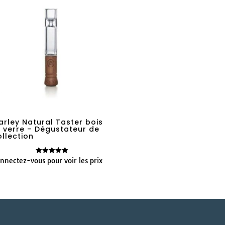
arley Natural Taster bois
t verre – Dégustateur de
ollection
nnectez-vous pour voir les prix
Note
5.00
sur 5