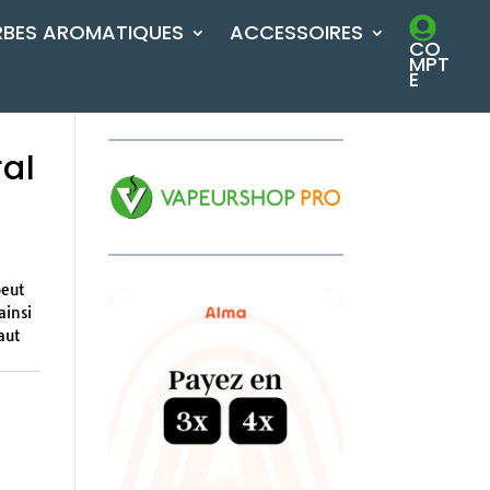
RBES AROMATIQUES
ACCESSOIRES
CO
MPT
E
al
peut
ainsi
aut