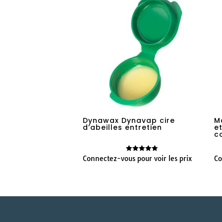
Dynawax Dynavap cire
M
d’abeilles entretien
e
c
Connectez-vous pour voir les prix
Co
Note
5.00
sur 5