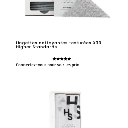
Lingettes nettoyantes texturées X30
Higher Standards
Connectez-vous pour voir les prix
Note
5.00
sur 5