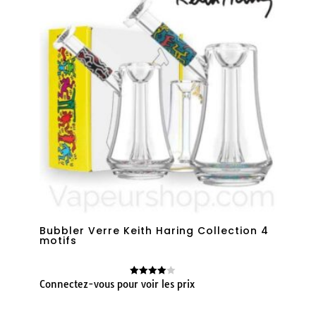
Bubbler Verre Keith Haring Collection 4
motifs
Connectez-vous pour voir les prix
Note
4.00
sur 5