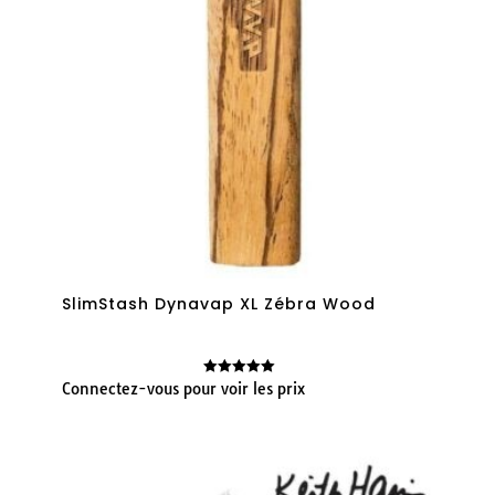
SlimStash Dynavap XL Zébra Wood
Connectez-vous pour voir les prix
Note
5.00
sur 5