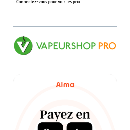
Connectez-vous pour voir les prix
Note
4.00
sur 5