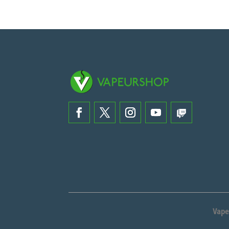
sur 5
Vape