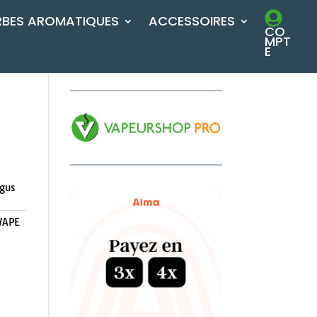
RBES AROMATIQUES
ACCESSOIRES
CO
MPT
E
ngus
VAPE