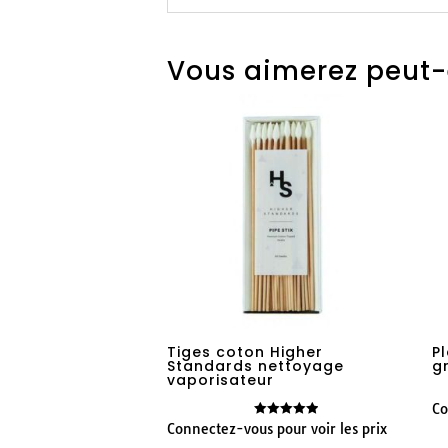
Vous aimerez peut-
Tiges coton Higher
P
Standards nettoyage
g
vaporisateur
Co
Connectez-vous pour voir les prix
Note
5.00