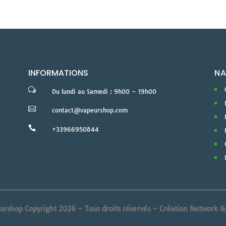
INFORMATIONS
NA
w
Du lundi au Samedi : 9h00 – 19h00

contact@vapeurshop.com

+33966950844
urshop Copyright 2026 – Tous droits réservés –
Création Network 