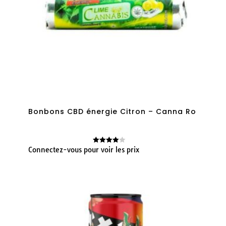
Bonbons CBD énergie Citron – Canna Ro
Connectez-vous pour voir les prix
Note
4.00
sur 5