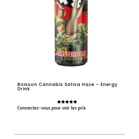
Boisson Cannabis Sativa Haze – Energy
Drink
Connectez-vous pour voir les prix
Note
5.00
sur 5