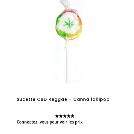
Sucette CBD Reggae – Canna lollipop
Connectez-vous pour voir les prix
Note
5.00
sur 5