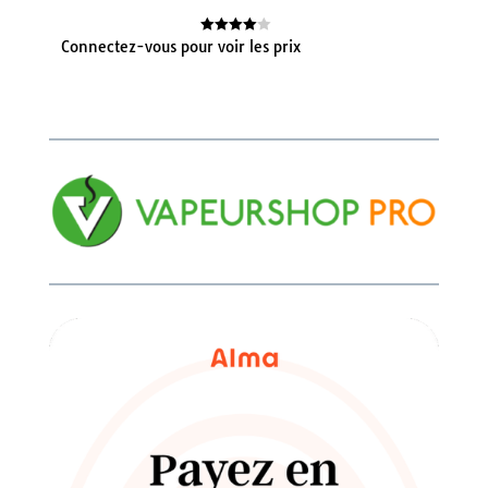
Connectez-vous pour voir les prix
Note
4.00
sur 5