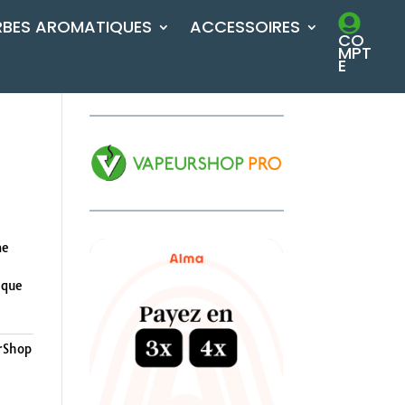
RBES AROMATIQUES
ACCESSOIRES
CO
MPT
E
me
 que
a
rShop