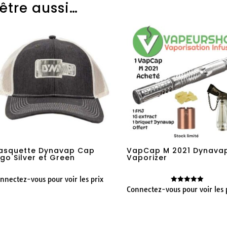
être aussi…
asquette Dynavap Cap
VapCap M 2021 Dynava
ogo Silver et Green
Vaporizer
nnectez-vous pour voir les prix
Connectez-vous pour voir les 
Note
5.00
sur 5