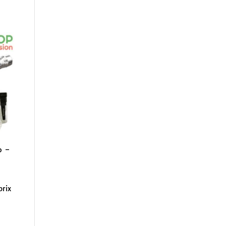
p –
prix