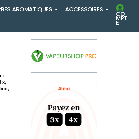
RBES AROMATIQUES
ACCESSOIRES
CO
MPT
E
au
ix,
tion,