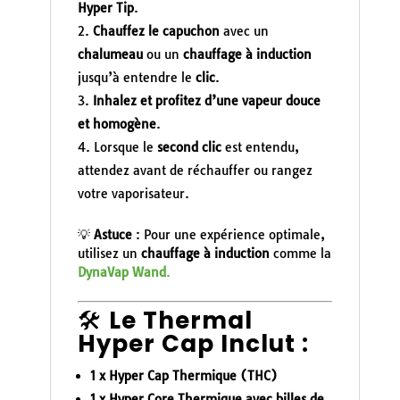
Hyper Tip
.
Chauffez le capuchon
avec un
chalumeau
ou un
chauffage à induction
jusqu’à entendre le
clic
.
Inhalez et profitez d’une vapeur douce
et homogène
.
Lorsque le
second clic
est entendu,
attendez avant de réchauffer ou rangez
votre vaporisateur.
💡
Astuce
: Pour une expérience optimale,
utilisez un
chauffage à induction
comme la
DynaVap Wand
.
🛠️
Le Thermal
Hyper Cap Inclut :
1 x Hyper Cap Thermique (THC)
1 x Hyper Core Thermique avec billes de