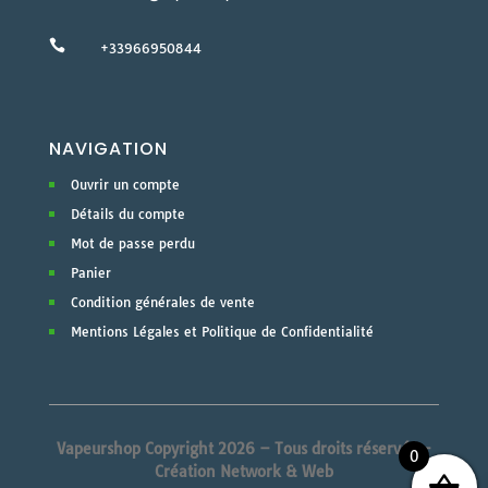

+33966950844
NAVIGATION
Ouvrir un compte
Détails du compte
Mot de passe perdu
Panier
Condition générales de vente
Mentions Légales et Politique de Confidentialité
Vapeurshop Copyright 2026 – Tous droits réservés –
0
Création Network & Web