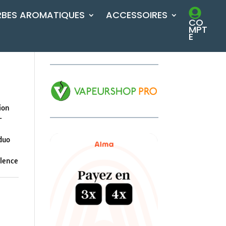
RBES AROMATIQUES
ACCESSOIRES
CO
MPT
E
ion
-
 duo
llence