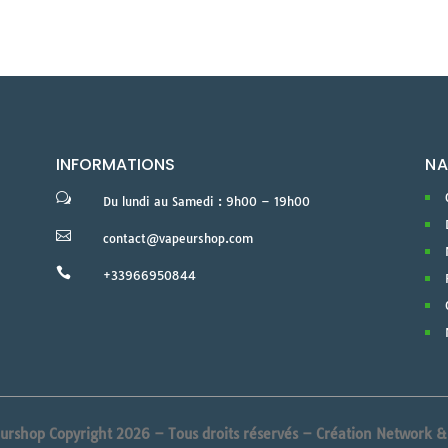
INFORMATIONS
NA
w
Du lundi au Samedi : 9h00 – 19h00

contact@vapeurshop.com

+33966950844
urshop Copyright 2026 – Tous droits réservés –
Création Network 