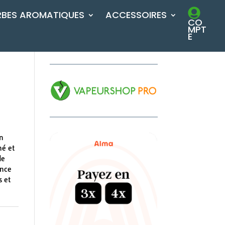
RBES AROMATIQUES
ACCESSOIRES
CO
MPT
E
on
né et
de
ence
s et