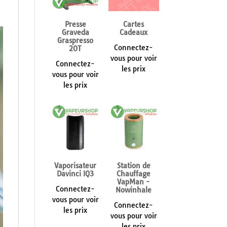
Presse
Cartes
Graveda
Cadeaux
Graspresso
Connectez-
20T
vous pour voir
Connectez-
les prix
vous pour voir
les prix
Vaporisateur
Station de
Davinci IQ3
Chauffage
VapMan -
Connectez-
Nowinhale
vous pour voir
Connectez-
les prix
vous pour voir
les prix