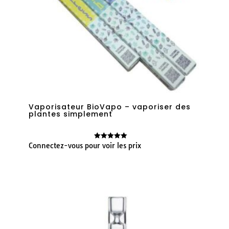
Vaporisateur BioVapo – vaporiser des
plantes simplement
Connectez-vous pour voir les prix
Note
5.00
sur 5