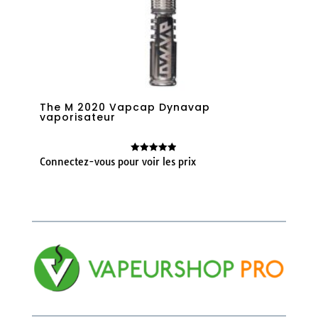
The M 2020 Vapcap Dynavap
vaporisateur
Connectez-vous pour voir les prix
Note
4.89
sur 5