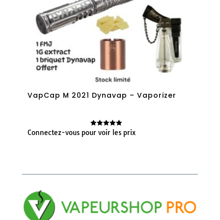
VapCap M 2021 Dynavap – Vaporizer
Connectez-vous pour voir les prix
Note
5.00
sur 5