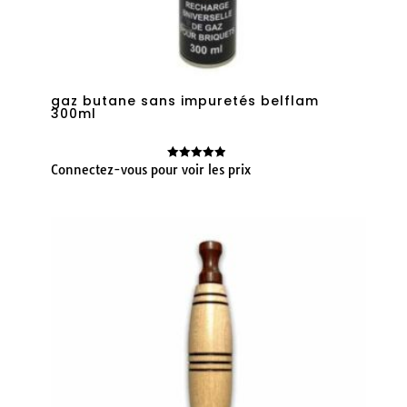
gaz butane sans impuretés belflam
300ml
Connectez-vous pour voir les prix
Note
4.91
sur 5