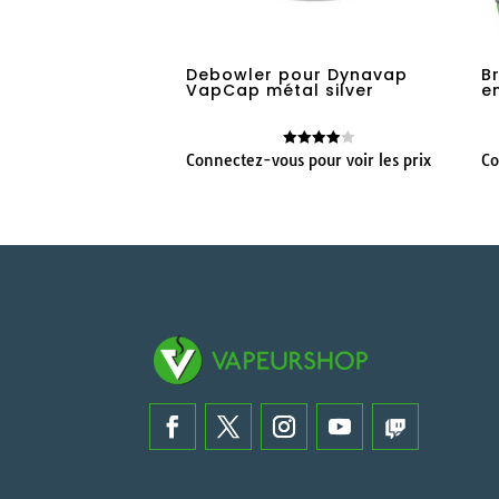
Debowler pour Dynavap
B
VapCap métal silver
e
Connectez-vous pour voir les prix
Co
Note
4.00
sur 5