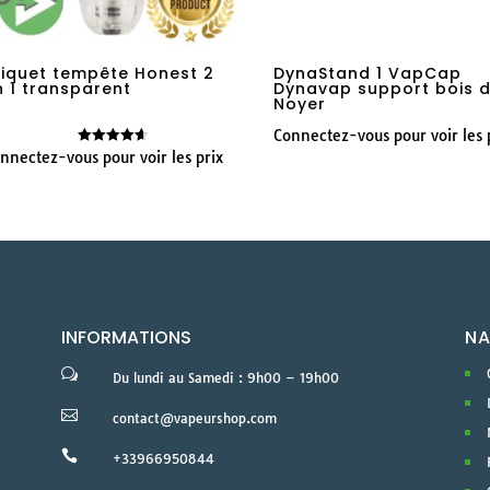
riquet tempête Honest 2
DynaStand 1 VapCap
n 1 transparent
Dynavap support bois 
Noyer
Connectez-vous pour voir les 
nnectez-vous pour voir les prix
Note
4.60
sur 5
INFORMATIONS
NA
w
Du lundi au Samedi : 9h00 – 19h00

contact@vapeurshop.com

+33966950844