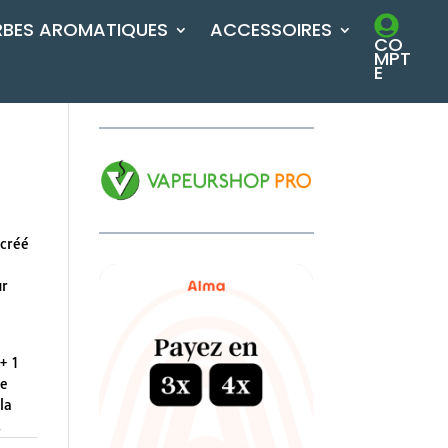
RBES AROMATIQUES
ACCESSOIRES
CO
MPT
E
 créé
ur
+ 1
le
la
.