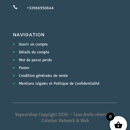

+33966950844
NAVIGATION
Ouvrir un compte
Détails du compte
Mot de passe perdu
Panier
Condition générales de vente
Mentions Légales et Politique de Confidentialité
Vapeurshop Copyright 2026 – Tous droits réservés –
0
Création Network & Web