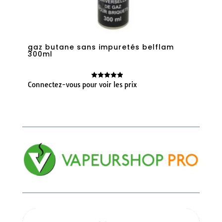
gaz butane sans impuretés belflam
300ml
Connectez-vous pour voir les prix
Note
4.91
sur 5