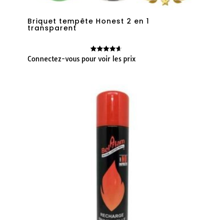
Briquet tempête Honest 2 en 1
transparent
Connectez-vous pour voir les prix
Note
4.60
sur 5