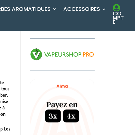
RBES AROMATIQUES
ACCESSOIRES
CO
MPT
E
te
 tous
mber.
imise
e à
bon
p Les