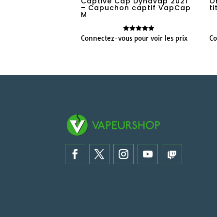
Captive Cap Dynavap 2021
O
– Capuchon captif VapCap
t
M
Connectez-vous pour voir les prix
Co
Note
5.00
sur 5