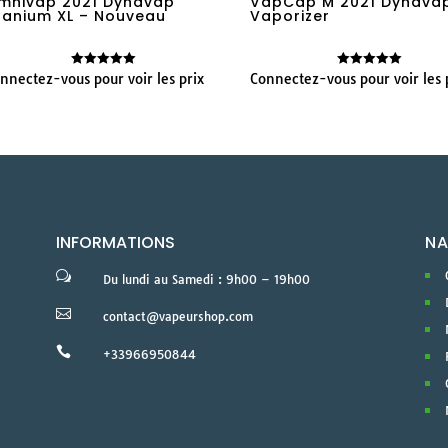
mnivap 2021 Dynavap
VapCap M 2021 Dynava
itanium XL – Nouveau
Vaporizer
nnectez-vous pour voir les prix
Connectez-vous pour voir les 
Note
Note
5.00
5.00
sur 5
sur 5
INFORMATIONS
NA
w
Du lundi au Samedi : 9h00 – 19h00

contact@vapeurshop.com

+33966950844