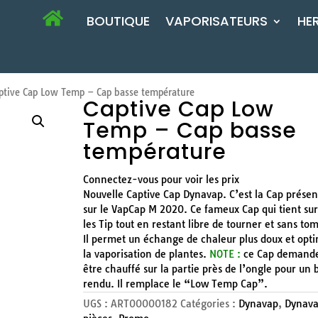
BOUTIQUE
VAPORISATEURS
HE
tive Cap Low Temp – Cap basse température
Captive Cap Low
Temp – Cap basse
température
Connectez-vous pour voir les prix
Nouvelle Captive Cap Dynavap. C’est la Cap présen
sur le VapCap M 2020. Ce fameux Cap qui tient sur
les Tip tout en restant libre de tourner et sans to
Il permet un échange de chaleur plus doux et opt
la vaporisation de plantes.
NOTE :
ce Cap demand
être chauffé sur la partie près de l’ongle pour un 
rendu. Il remplace le “Low Temp Cap”.
UGS :
ART00000182
Catégories :
Dynavap
,
Dynava