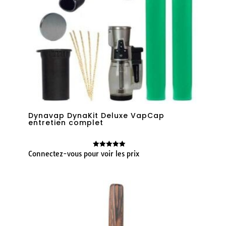
Dynavap DynaKit Deluxe VapCap
entretien complet
Connectez-vous pour voir les prix
Note
5.00
sur 5