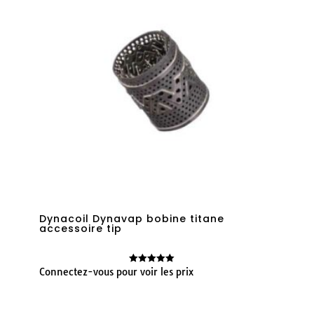
Dynacoil Dynavap bobine titane
accessoire tip
Connectez-vous pour voir les prix
Note
5.00
sur 5