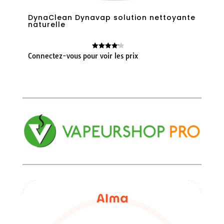
DynaClean Dynavap solution nettoyante
naturelle
Connectez-vous pour voir les prix
Note
4.14
sur 5