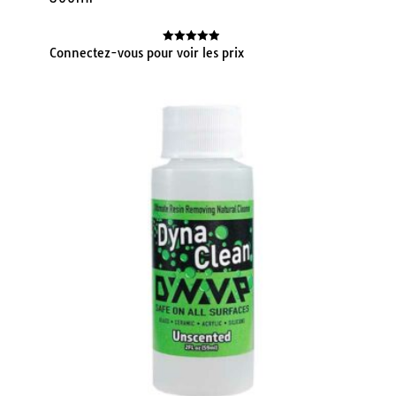
Connectez-vous pour voir les prix
Note
4.91
sur 5