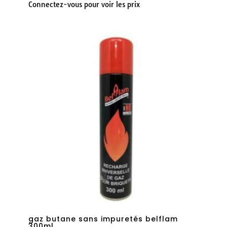
Connectez-vous pour voir les prix
Note
5.00
sur 5
gaz butane sans impuretés belflam
300ml