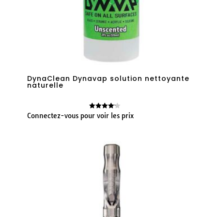
DynaClean Dynavap solution nettoyante
naturelle
Connectez-vous pour voir les prix
Note
4.14
sur 5