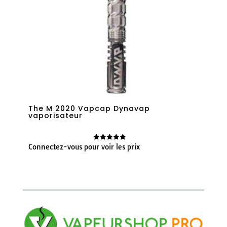
The M 2020 Vapcap Dynavap
vaporisateur
Connectez-vous pour voir les prix
Note
4.89
sur 5