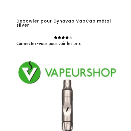
Debowler pour Dynavap VapCap métal
silver
Connectez-vous pour voir les prix
Note
4.00
sur 5