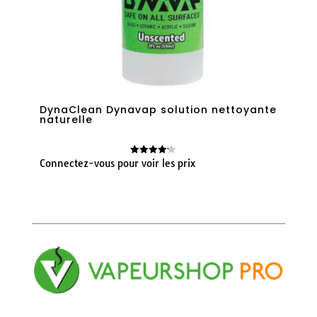
DynaClean Dynavap solution nettoyante
naturelle
Connectez-vous pour voir les prix
Note
4.14
sur 5