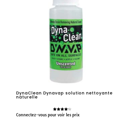
DynaClean Dynavap solution nettoyante
naturelle
Connectez-vous pour voir les prix
Note
4.14
sur 5