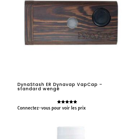
DynaStash ER Dynavap VapCap –
standard wengé
Connectez-vous pour voir les prix
Note
5.00
sur 5