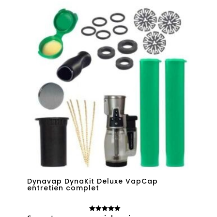
Dynavap DynaKit Deluxe VapCap
entretien complet
Note