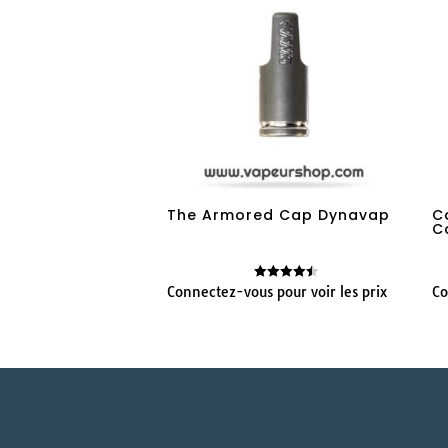
The Armored Cap Dynavap
C
C
Connectez-vous pour voir les prix
Co
Note
4.50
sur 5