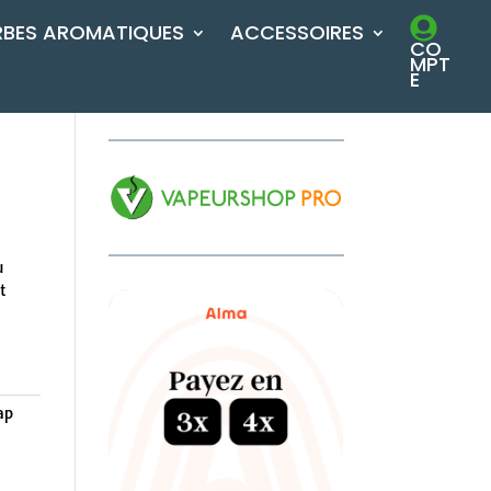
RBES AROMATIQUES
ACCESSOIRES
CO
MPT
E
u
t
e
ap