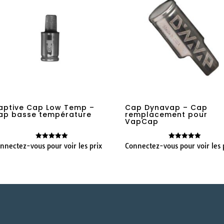
aptive Cap Low Temp –
Cap Dynavap – Cap
ap basse température
remplacement pour
VapCap
nnectez-vous pour voir les prix
Connectez-vous pour voir les 
Note
Note
5.00
5.00
sur 5
sur 5