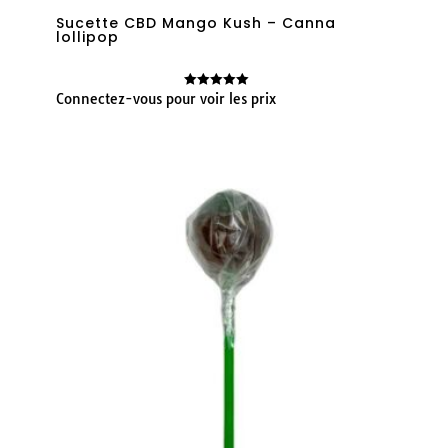
Sucette CBD Mango Kush – Canna
lollipop
Connectez-vous pour voir les prix
Note
5.00
sur 5