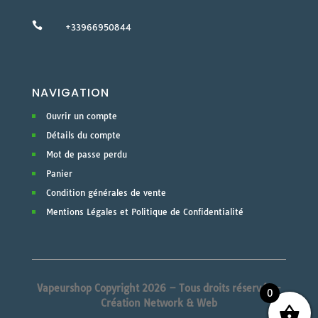

+33966950844
NAVIGATION
Ouvrir un compte
Détails du compte
Mot de passe perdu
Panier
Condition générales de vente
Mentions Légales et Politique de Confidentialité
Vapeurshop Copyright 2026 – Tous droits réservés –
0
Création Network & Web