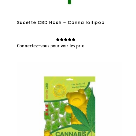
Sucette CBD Hash – Canna lollipop
Connectez-vous pour voir les prix
Note
5.00
sur 5